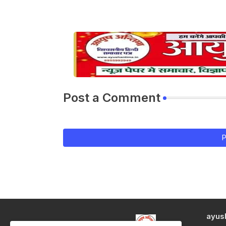
Post a Comment
P
ayus