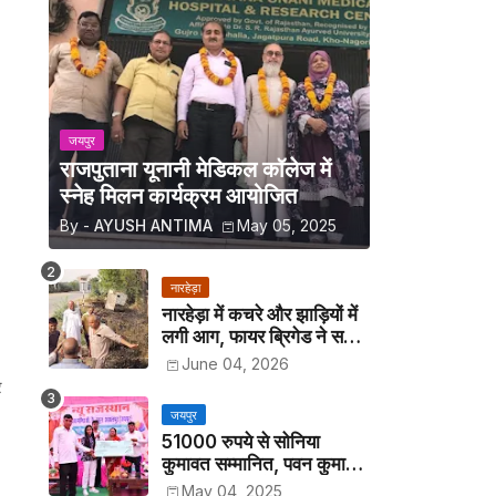
जयपुर
राजपुताना यूनानी मेडिकल कॉलेज में
स्नेह मिलन कार्यक्रम आयोजित
By -
AYUSH ANTIMA
May 05, 2025
नारहेड़ा
नारहेड़ा में कचरे और झाड़ियों में
लगी आग, फायर ब्रिगेड ने समय
रहते पाया काबू
June 04, 2026
र
जयपुर
51000 रुपये से सोनिया
कुमावत सम्मानित, पवन कुमावत
व अन्य छात्रों को मिला लैपटॉप
May 04, 2025