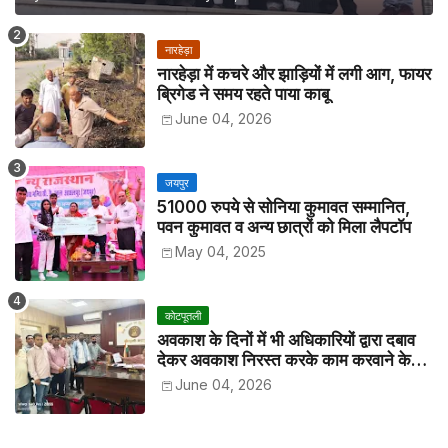
नारहेड़ा
नारहेड़ा में कचरे और झाड़ियों में लगी आग, फायर
ब्रिगेड ने समय रहते पाया काबू
June 04, 2026
जयपुर
51000 रुपये से सोनिया कुमावत सम्मानित,
पवन कुमावत व अन्य छात्रों को मिला लैपटॉप
May 04, 2025
कोटपूतली
अवकाश के दिनों में भी अधिकारियों द्वारा दबाव
देकर अवकाश निरस्त करके काम करवाने के
विरोध में कर्मचारियों ने जिला कलेक्टर को सीएस
June 04, 2026
के नाम दिया ज्ञापन