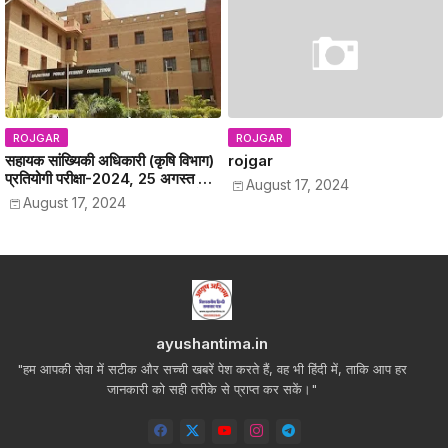
ROJGAR
ROJGAR
सहायक सांख्यिकी अधिकारी (कृषि विभाग)
rojgar
प्रतियोगी परीक्षा-2024, 25 अगस्त को
August 17, 2024
अजमेर व जयपुर जिला मुख्यालय पर होगा
August 17, 2024
परीक्षा का आयोजन, 22 अगस्त को
अपलोड किए जाएंगे प्रवेश-पत्र
ayushantima.in
"हम आपकी सेवा में सटीक और सच्ची खबरें पेश करते हैं, वह भी हिंदी में, ताकि आप हर
जानकारी को सही तरीके से प्राप्त कर सकें।"