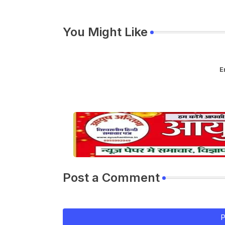
You Might Like
E
Post a Comment
P