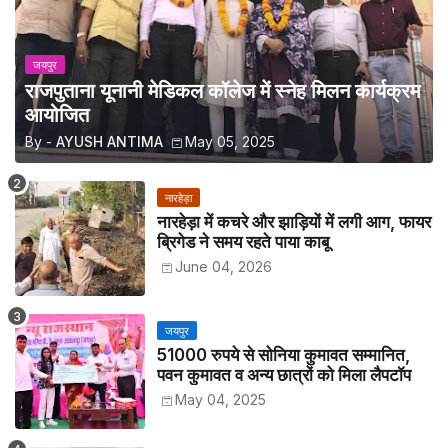
जयपुर
राजपुताना यूनानी मेडिकल कॉलेज में स्नेह मिलन कार्यक्रम
आयोजित
By -
AYUSH ANTIMA
May 05, 2025
नारहेड़ा
नारहेड़ा में कचरे और झाड़ियों में लगी आग, फायर
ब्रिगेड ने समय रहते पाया काबू
June 04, 2026
जयपुर
51000 रुपये से सोनिया कुमावत सम्मानित,
पवन कुमावत व अन्य छात्रों को मिला लैपटॉप
May 04, 2025