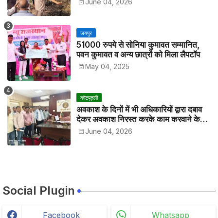
June 04, 2026
जयपुर
51000 रुपये से सोनिया कुमावत सम्मानित,
पवन कुमावत व अन्य छात्रों को मिला लैपटॉप
May 04, 2025
कोटपूतली
अवकाश के दिनों में भी अधिकारियों द्वारा दबाव
देकर अवकाश निरस्त करके काम करवाने के
विरोध में कर्मचारियों ने जिला कलेक्टर को सीएस
June 04, 2026
के नाम दिया ज्ञापन
Social Plugin
Facebook
Whatsapp