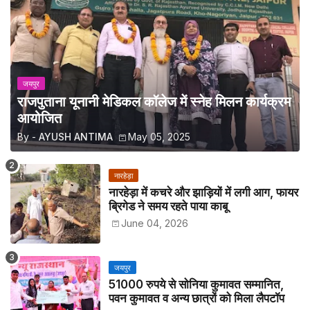
जयपुर
राजपुताना यूनानी मेडिकल कॉलेज में स्नेह मिलन कार्यक्रम
आयोजित
By -
AYUSH ANTIMA
May 05, 2025
नारहेड़ा
नारहेड़ा में कचरे और झाड़ियों में लगी आग, फायर
ब्रिगेड ने समय रहते पाया काबू
June 04, 2026
जयपुर
51000 रुपये से सोनिया कुमावत सम्मानित,
पवन कुमावत व अन्य छात्रों को मिला लैपटॉप