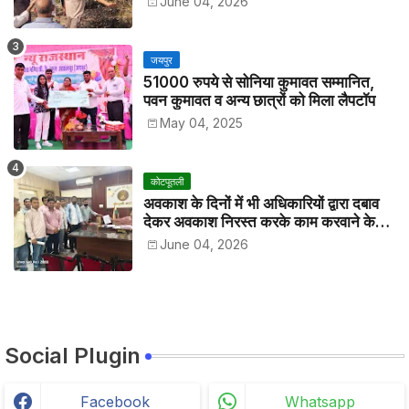
June 04, 2026
जयपुर
51000 रुपये से सोनिया कुमावत सम्मानित,
पवन कुमावत व अन्य छात्रों को मिला लैपटॉप
May 04, 2025
कोटपूतली
अवकाश के दिनों में भी अधिकारियों द्वारा दबाव
देकर अवकाश निरस्त करके काम करवाने के
विरोध में कर्मचारियों ने जिला कलेक्टर को सीएस
June 04, 2026
के नाम दिया ज्ञापन
Social Plugin
Facebook
Whatsapp