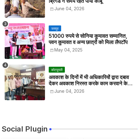
ब्रिगेड ने समय रहते पाया काबू
June 04, 2026
जयपुर
51000 रुपये से सोनिया कुमावत सम्मानित,
पवन कुमावत व अन्य छात्रों को मिला लैपटॉप
May 04, 2025
कोटपूतली
अवकाश के दिनों में भी अधिकारियों द्वारा दबाव
देकर अवकाश निरस्त करके काम करवाने के
विरोध में कर्मचारियों ने जिला कलेक्टर को सीएस
June 04, 2026
के नाम दिया ज्ञापन
Social Plugin