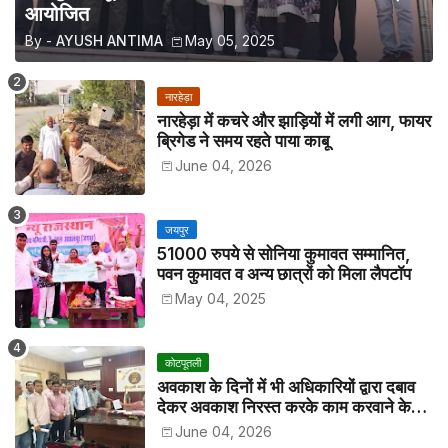
आयोजित
By -
AYUSH ANTIMA
May 05, 2025
नारहेड़ा
नारहेड़ा में कचरे और झाड़ियों में लगी आग, फायर
ब्रिगेड ने समय रहते पाया काबू
June 04, 2026
जयपुर
51000 रुपये से सोनिया कुमावत सम्मानित,
पवन कुमावत व अन्य छात्रों को मिला लैपटॉप
May 04, 2025
कोटपूतली
अवकाश के दिनों में भी अधिकारियों द्वारा दबाव
देकर अवकाश निरस्त करके काम करवाने के
विरोध में कर्मचारियों ने जिला कलेक्टर को सीएस
June 04, 2026
के नाम दिया ज्ञापन