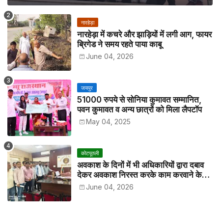
नारहेड़ा
नारहेड़ा में कचरे और झाड़ियों में लगी आग, फायर
ब्रिगेड ने समय रहते पाया काबू
June 04, 2026
जयपुर
51000 रुपये से सोनिया कुमावत सम्मानित,
पवन कुमावत व अन्य छात्रों को मिला लैपटॉप
May 04, 2025
कोटपूतली
अवकाश के दिनों में भी अधिकारियों द्वारा दबाव
देकर अवकाश निरस्त करके काम करवाने के
विरोध में कर्मचारियों ने जिला कलेक्टर को सीएस
June 04, 2026
के नाम दिया ज्ञापन