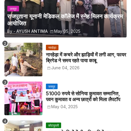
जयपुर
राजपुताना यूनानी मेडिकल कॉलेज में स्नेह मिलन कार्यक्रम
आयोजित
By -
AYUSH ANTIMA
May 05, 2025
नारहेड़ा
नारहेड़ा में कचरे और झाड़ियों में लगी आग, फायर
ब्रिगेड ने समय रहते पाया काबू
June 04, 2026
जयपुर
51000 रुपये से सोनिया कुमावत सम्मानित,
पवन कुमावत व अन्य छात्रों को मिला लैपटॉप
May 04, 2025
कोटपूतली