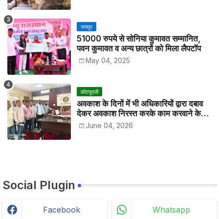
जयपुर
51000 रुपये से सोनिया कुमावत सम्मानित,
पवन कुमावत व अन्य छात्रों को मिला लैपटॉप
May 04, 2025
कोटपूतली
अवकाश के दिनों में भी अधिकारियों द्वारा दबाव
देकर अवकाश निरस्त करके काम करवाने के
विरोध में कर्मचारियों ने जिला कलेक्टर को सीएस
June 04, 2026
के नाम दिया ज्ञापन
Social Plugin
Facebook
Whatsapp