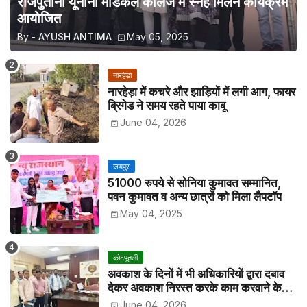
राजपुताना यूनानी मेडिकल कॉलेज में स्नेह मिलन कार्यक्रम
आयोजित
By -
AYUSH ANTIMA
May 05, 2025
नारहेड़ा
नारहेड़ा में कचरे और झाड़ियों में लगी आग, फायर
ब्रिगेड ने समय रहते पाया काबू
June 04, 2026
जयपुर
51000 रुपये से सोनिया कुमावत सम्मानित,
पवन कुमावत व अन्य छात्रों को मिला लैपटॉप
May 04, 2025
कोटपूतली
अवकाश के दिनों में भी अधिकारियों द्वारा दबाव
देकर अवकाश निरस्त करके काम करवाने के
विरोध में कर्मचारियों ने जिला कलेक्टर को सीएस
June 04, 2026