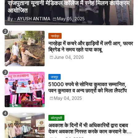
राजपुताना यूनानी मेडिकल कॉलेज में स्नेह मिलन कार्यक्रम
आयोजित
By -
AYUSH ANTIMA
May 05, 2025
नारहेड़ा
नारहेड़ा में कचरे और झाड़ियों में लगी आग, फायर
ब्रिगेड ने समय रहते पाया काबू
June 04, 2026
जयपुर
51000 रुपये से सोनिया कुमावत सम्मानित,
पवन कुमावत व अन्य छात्रों को मिला लैपटॉप
May 04, 2025
कोटपूतली
अवकाश के दिनों में भी अधिकारियों द्वारा दबाव
देकर अवकाश निरस्त करके काम करवाने के
विरोध में कर्मचारियों ने जिला कलेक्टर को सीएस