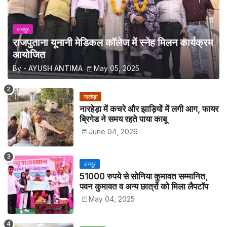
जयपुर
राजपुताना यूनानी मेडिकल कॉलेज में स्नेह मिलन कार्यक्रम
आयोजित
By -
AYUSH ANTIMA
May 05, 2025
नारहेड़ा
नारहेड़ा में कचरे और झाड़ियों में लगी आग, फायर
ब्रिगेड ने समय रहते पाया काबू
June 04, 2026
जयपुर
51000 रुपये से सोनिया कुमावत सम्मानित,
पवन कुमावत व अन्य छात्रों को मिला लैपटॉप
May 04, 2025