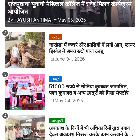
राजपुताना यूनानी मेडिकल कॉलेज में स्नेह मिलन कार्यक्रम
आयोजित
By -
AYUSH ANTIMA
May 05, 2025
नारहेड़ा
नारहेड़ा में कचरे और झाड़ियों में लगी आग, फायर
ब्रिगेड ने समय रहते पाया काबू
June 04, 2026
जयपुर
51000 रुपये से सोनिया कुमावत सम्मानित,
पवन कुमावत व अन्य छात्रों को मिला लैपटॉप
May 04, 2025
कोटपूतली
अवकाश के दिनों में भी अधिकारियों द्वारा दबाव
देकर अवकाश निरस्त करके काम करवाने के