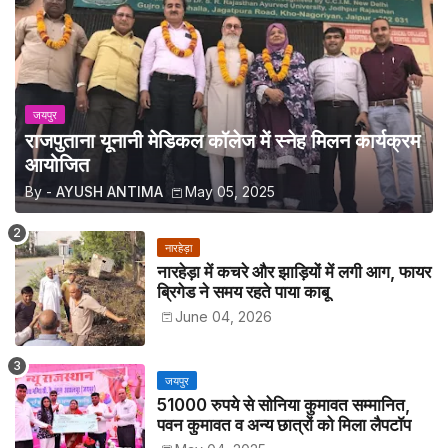
जयपुर
राजपुताना यूनानी मेडिकल कॉलेज में स्नेह मिलन कार्यक्रम
आयोजित
By -
AYUSH ANTIMA
May 05, 2025
नारहेड़ा
नारहेड़ा में कचरे और झाड़ियों में लगी आग, फायर
ब्रिगेड ने समय रहते पाया काबू
June 04, 2026
जयपुर
51000 रुपये से सोनिया कुमावत सम्मानित,
पवन कुमावत व अन्य छात्रों को मिला लैपटॉप