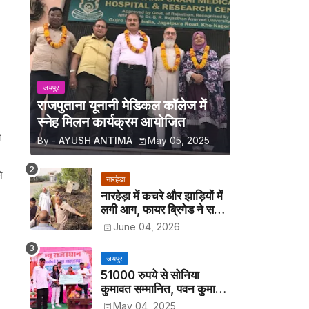
जयपुर
राजपुताना यूनानी मेडिकल कॉलेज में
स्नेह मिलन कार्यक्रम आयोजित
ी
By -
AYUSH ANTIMA
May 05, 2025
े
नारहेड़ा
नारहेड़ा में कचरे और झाड़ियों में
लगी आग, फायर ब्रिगेड ने समय
रहते पाया काबू
June 04, 2026
जयपुर
51000 रुपये से सोनिया
कुमावत सम्मानित, पवन कुमावत
व अन्य छात्रों को मिला लैपटॉप
May 04, 2025