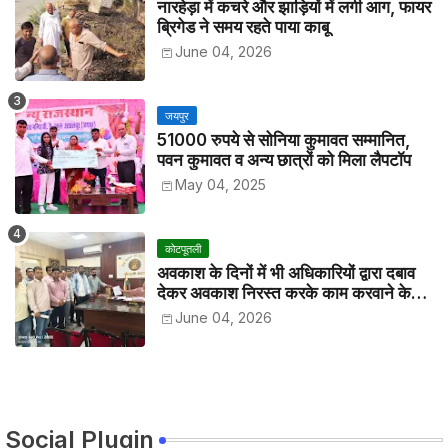
नारहेड़ा में कचरे और झाड़ियों में लगी आग, फायर
ब्रिगेड ने समय रहते पाया काबू
June 04, 2026
जयपुर
51000 रुपये से सोनिया कुमावत सम्मानित,
पवन कुमावत व अन्य छात्रों को मिला लैपटॉप
May 04, 2025
कोटपूतली
अवकाश के दिनों में भी अधिकारियों द्वारा दबाव
देकर अवकाश निरस्त करके काम करवाने के
विरोध में कर्मचारियों ने जिला कलेक्टर को सीएस
June 04, 2026
के नाम दिया ज्ञापन
Social Plugin