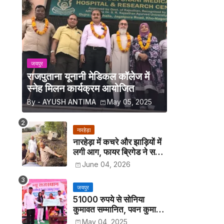
जयपुर
राजपुताना यूनानी मेडिकल कॉलेज में
स्नेह मिलन कार्यक्रम आयोजित
By -
AYUSH ANTIMA
May 05, 2025
नारहेड़ा
नारहेड़ा में कचरे और झाड़ियों में
लगी आग, फायर ब्रिगेड ने समय
रहते पाया काबू
June 04, 2026
जयपुर
51000 रुपये से सोनिया
कुमावत सम्मानित, पवन कुमावत
व अन्य छात्रों को मिला लैपटॉप
May 04, 2025