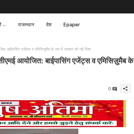
ं
राजस्थान
देश
Epaper
त: बाईपासिंग एजेंट्स व एमिसिज़ुमैब के रूप में उपचार को नई दिशा
सीएमई आयोजित: बाईपासिंग एजेंट्स व एमिसिज़ुमैब के
0