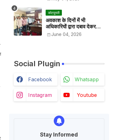
कोटपूतली
अवकाश के दिनों में भी
अधिकारियों द्वारा दबाव देकर
अवकाश निरस्त करके काम
June 04, 2026
करवाने के विरोध में कर्मचारियों ने
जिला कलेक्टर को सीएस के नाम
ं
दिया ज्ञापन
त
Social Plugin
Facebook
Whatsapp
Instagram
Youtube
Stay Informed
र