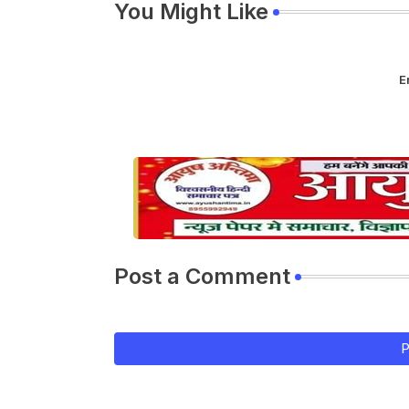
You Might Like
E
Post a Comment
P