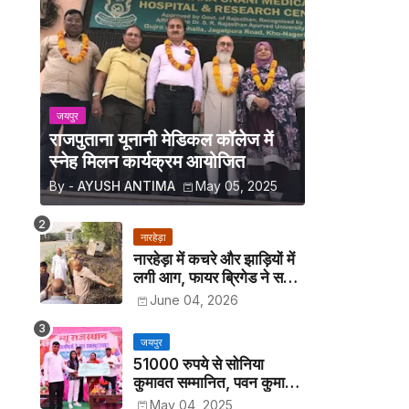
जयपुर
राजपुताना यूनानी मेडिकल कॉलेज में
स्नेह मिलन कार्यक्रम आयोजित
By -
AYUSH ANTIMA
May 05, 2025
नारहेड़ा
नारहेड़ा में कचरे और झाड़ियों में
लगी आग, फायर ब्रिगेड ने समय
रहते पाया काबू
June 04, 2026
जयपुर
51000 रुपये से सोनिया
कुमावत सम्मानित, पवन कुमावत
व अन्य छात्रों को मिला लैपटॉप
May 04, 2025