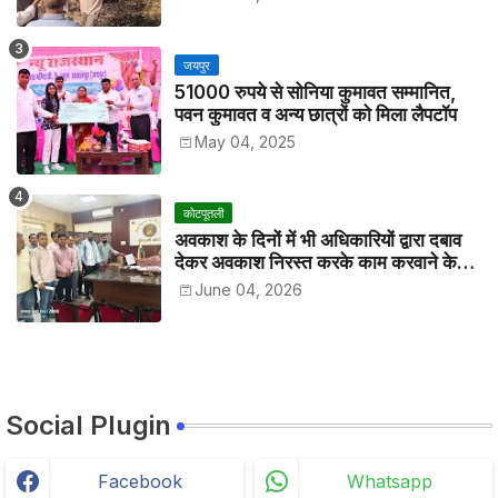
जयपुर
51000 रुपये से सोनिया कुमावत सम्मानित,
पवन कुमावत व अन्य छात्रों को मिला लैपटॉप
May 04, 2025
कोटपूतली
अवकाश के दिनों में भी अधिकारियों द्वारा दबाव
देकर अवकाश निरस्त करके काम करवाने के
विरोध में कर्मचारियों ने जिला कलेक्टर को सीएस
June 04, 2026
के नाम दिया ज्ञापन
Social Plugin
Facebook
Whatsapp