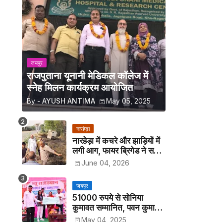
जयपुर
राजपुताना यूनानी मेडिकल कॉलेज में
स्नेह मिलन कार्यक्रम आयोजित
By -
AYUSH ANTIMA
May 05, 2025
नारहेड़ा
नारहेड़ा में कचरे और झाड़ियों में
लगी आग, फायर ब्रिगेड ने समय
रहते पाया काबू
June 04, 2026
जयपुर
51000 रुपये से सोनिया
कुमावत सम्मानित, पवन कुमावत
व अन्य छात्रों को मिला लैपटॉप
May 04, 2025