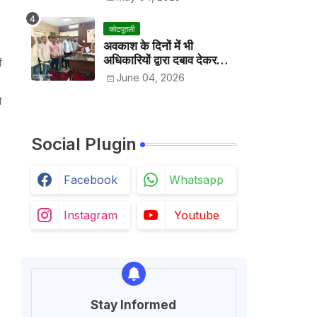
कोटपूतली
अवकाश के दिनों में भी
अधिकारियों द्वारा दबाव देकर
ं
अवकाश निरस्त करके काम
June 04, 2026
करवाने के विरोध में कर्मचारियों ने
ो
जिला कलेक्टर को सीएस के नाम
दिया ज्ञापन
Social Plugin
Facebook
Whatsapp
Instagram
Youtube
Stay Informed