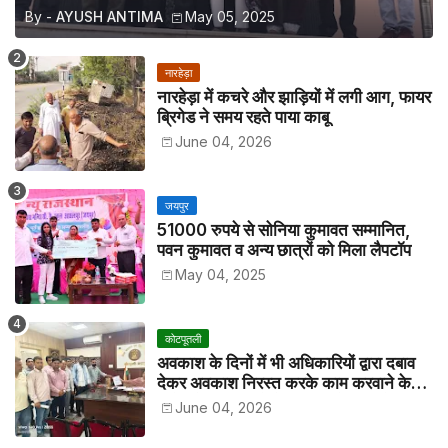
By -
AYUSH ANTIMA
May 05, 2025
नारहेड़ा
नारहेड़ा में कचरे और झाड़ियों में लगी आग, फायर
ब्रिगेड ने समय रहते पाया काबू
June 04, 2026
जयपुर
51000 रुपये से सोनिया कुमावत सम्मानित,
पवन कुमावत व अन्य छात्रों को मिला लैपटॉप
May 04, 2025
कोटपूतली
अवकाश के दिनों में भी अधिकारियों द्वारा दबाव
देकर अवकाश निरस्त करके काम करवाने के
विरोध में कर्मचारियों ने जिला कलेक्टर को सीएस
June 04, 2026
के नाम दिया ज्ञापन