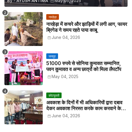
By -
AYUSH ANTIMA
May 05, 2025
नारहेड़ा
नारहेड़ा में कचरे और झाड़ियों में लगी आग, फायर
ब्रिगेड ने समय रहते पाया काबू
June 04, 2026
जयपुर
51000 रुपये से सोनिया कुमावत सम्मानित,
पवन कुमावत व अन्य छात्रों को मिला लैपटॉप
May 04, 2025
कोटपूतली
अवकाश के दिनों में भी अधिकारियों द्वारा दबाव
देकर अवकाश निरस्त करके काम करवाने के
विरोध में कर्मचारियों ने जिला कलेक्टर को सीएस
June 04, 2026
के नाम दिया ज्ञापन