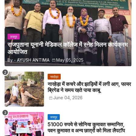
जयपुर
राजपुताना यूनानी मेडिकल कॉलेज में स्नेह मिलन कार्यक्रम
आयोजित
By -
AYUSH ANTIMA
May 05, 2025
नारहेड़ा
नारहेड़ा में कचरे और झाड़ियों में लगी आग, फायर
ब्रिगेड ने समय रहते पाया काबू
June 04, 2026
जयपुर
51000 रुपये से सोनिया कुमावत सम्मानित,
पवन कुमावत व अन्य छात्रों को मिला लैपटॉप