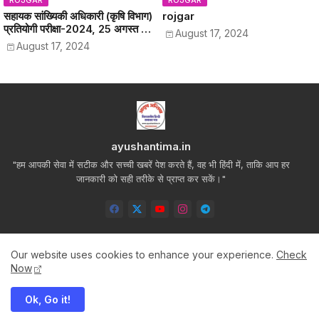
ROJGAR
ROJGAR
सहायक सांख्यिकी अधिकारी (कृषि विभाग)
rojgar
प्रतियोगी परीक्षा-2024, 25 अगस्त को
August 17, 2024
अजमेर व जयपुर जिला मुख्यालय पर होगा
August 17, 2024
परीक्षा का आयोजन, 22 अगस्त को
अपलोड किए जाएंगे प्रवेश-पत्र
ayushantima.in
"हम आपकी सेवा में सटीक और सच्ची खबरें पेश करते हैं, वह भी हिंदी में, ताकि आप हर
जानकारी को सही तरीके से प्राप्त कर सकें।"
Our website uses cookies to enhance your experience.
Check
Now
Home
About
Contact us
Privacy Policy
Ok, Go it!
All Right Reserved Copyright ©