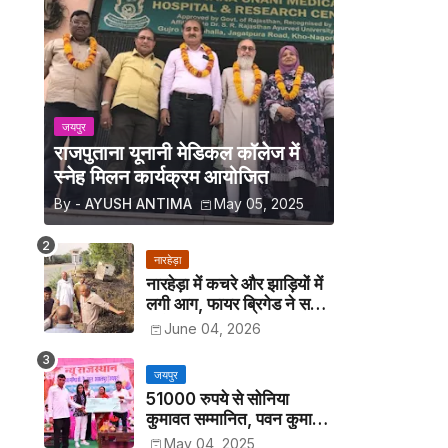
जयपुर
राजपुताना यूनानी मेडिकल कॉलेज में
स्नेह मिलन कार्यक्रम आयोजित
By -
AYUSH ANTIMA
May 05, 2025
नारहेड़ा
नारहेड़ा में कचरे और झाड़ियों में
लगी आग, फायर ब्रिगेड ने समय
रहते पाया काबू
June 04, 2026
जयपुर
51000 रुपये से सोनिया
कुमावत सम्मानित, पवन कुमावत
व अन्य छात्रों को मिला लैपटॉप
May 04, 2025