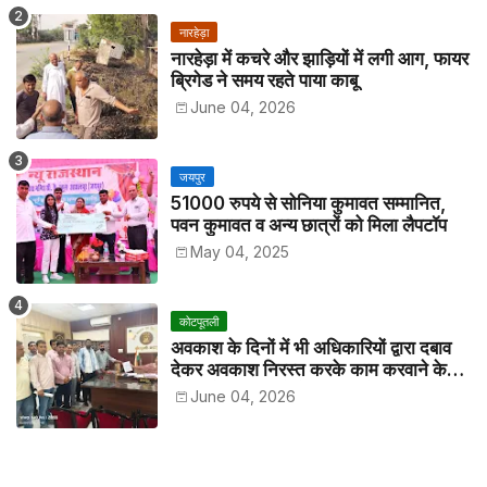
नारहेड़ा
नारहेड़ा में कचरे और झाड़ियों में लगी आग, फायर
ब्रिगेड ने समय रहते पाया काबू
June 04, 2026
जयपुर
51000 रुपये से सोनिया कुमावत सम्मानित,
पवन कुमावत व अन्य छात्रों को मिला लैपटॉप
May 04, 2025
कोटपूतली
अवकाश के दिनों में भी अधिकारियों द्वारा दबाव
देकर अवकाश निरस्त करके काम करवाने के
विरोध में कर्मचारियों ने जिला कलेक्टर को सीएस
June 04, 2026
के नाम दिया ज्ञापन