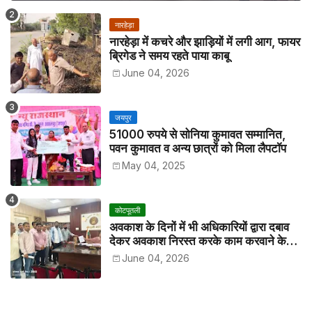
नारहेड़ा
नारहेड़ा में कचरे और झाड़ियों में लगी आग, फायर
ब्रिगेड ने समय रहते पाया काबू
June 04, 2026
जयपुर
51000 रुपये से सोनिया कुमावत सम्मानित,
पवन कुमावत व अन्य छात्रों को मिला लैपटॉप
May 04, 2025
कोटपूतली
अवकाश के दिनों में भी अधिकारियों द्वारा दबाव
देकर अवकाश निरस्त करके काम करवाने के
विरोध में कर्मचारियों ने जिला कलेक्टर को सीएस
June 04, 2026
के नाम दिया ज्ञापन