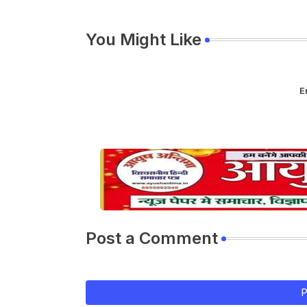
You Might Like
E
Post a Comment
P