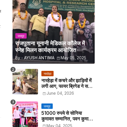
ल
ट
जयपुर
राजपुताना यूनानी मेडिकल कॉलेज में
स्नेह मिलन कार्यक्रम आयोजित
By -
AYUSH ANTIMA
May 05, 2025
नारहेड़ा
नारहेड़ा में कचरे और झाड़ियों में
लगी आग, फायर ब्रिगेड ने समय
रहते पाया काबू
June 04, 2026
जयपुर
51000 रुपये से सोनिया
कुमावत सम्मानित, पवन कुमावत
व अन्य छात्रों को मिला लैपटॉप
May 04, 2025