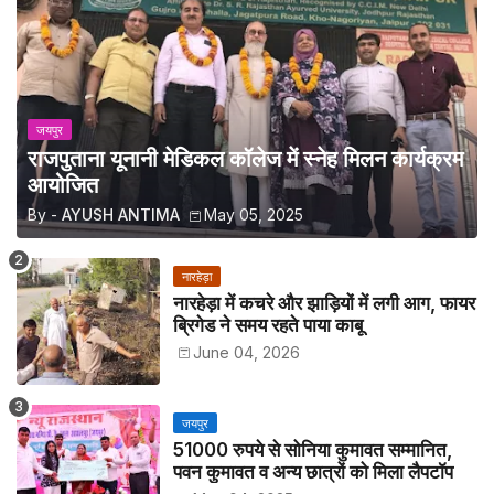
जयपुर
राजपुताना यूनानी मेडिकल कॉलेज में स्नेह मिलन कार्यक्रम
आयोजित
By -
AYUSH ANTIMA
May 05, 2025
नारहेड़ा
नारहेड़ा में कचरे और झाड़ियों में लगी आग, फायर
ब्रिगेड ने समय रहते पाया काबू
June 04, 2026
जयपुर
51000 रुपये से सोनिया कुमावत सम्मानित,
पवन कुमावत व अन्य छात्रों को मिला लैपटॉप