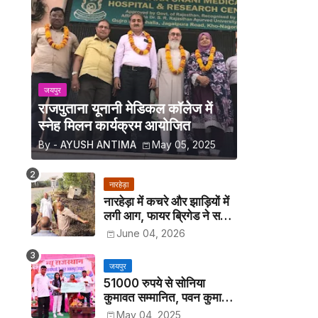
जयपुर
राजपुताना यूनानी मेडिकल कॉलेज में
स्नेह मिलन कार्यक्रम आयोजित
By -
AYUSH ANTIMA
May 05, 2025
नारहेड़ा
नारहेड़ा में कचरे और झाड़ियों में
लगी आग, फायर ब्रिगेड ने समय
रहते पाया काबू
June 04, 2026
जयपुर
51000 रुपये से सोनिया
कुमावत सम्मानित, पवन कुमावत
व अन्य छात्रों को मिला लैपटॉप
May 04, 2025