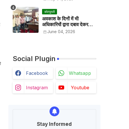
कोटपूतली
अवकाश के दिनों में भी
अधिकारियों द्वारा दबाव देकर
ई
अवकाश निरस्त करके काम
June 04, 2026
करवाने के विरोध में कर्मचारियों ने
जिला कलेक्टर को सीएस के नाम
दिया ज्ञापन
Social Plugin
ो
Facebook
Whatsapp
Instagram
Youtube
Stay Informed