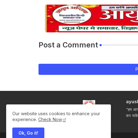
Post a Comment
P
ayus
"हम आपक
Our website uses cookies to enhance your
कर सके
experience.
Check Now
Ok, Go it!