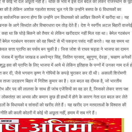
ंसर से कोई भी दल अछूता नही है। थोक के भाव में इस दल बदल को लेकर राजस्थान के पूर्व
यक्त की है लेकिन अशोक गहलोत शायद भूल गये कि उन्होंने बसपा के 6 विधायकों का
 सार्वजनिक करना होगा कि उन्होंने उन विधायको को आखिर कितने में खरीदा था। यह
क के आगे सिध्दांत और विचारधारा दम तोड़ देते हैं। देश ने स्वर्गीय अटल बिहारी वाजपे
कहा था कि घोड़े बिकने को तैयार थे लेकिन खरीददार नहीं मिल रहा था। बेमेल गठबंधन
ी बेमेल गठबंधन सरकार को वह चिमटे से भी पकड़ना पसंद नहीं करते। यह वह समय था
सत्ता प्राप्ति का पर्याय बन चुकी है। जिस जोश से राघव चड्डा ने भाजपा का दामन
पंजाब में सुनील जाखड व अमरेन्द्र सिंह, जितिन प्रसाद, बहुगुणा, देवड़ा , चव्हाण अनेकों
ध हवा की प्राप्ति के लिए भाजपा में आये थे लेकिन इतिहास के पन्नों में उनका नाम दर्ज ह
र दी, जैसे भगवान कृष्ण ने गोपियों के कपड़े चुराकर कर दी थी। अकाली शिरोमणी
र व ताजा उदाहरण बिहार में नितिश कुमार का है। दल बदल वह दीमक है, जो भारतीय
भ और पद की लालसा के साथ ही जांच एजेंसियों का वह डर है, जिसको लेकर सत्ता पक्ष
 लोकतंत्र का अभाव और कमान कुछ ही हाथों में होने के कारण नेता दल बदल कर लेते
 दलों के विधायको व सांसदों को खरीद लेते हैं। यह खरीद उन मतदाताओं के विश्वास की
ीति की काली कोठरी में कोई भी अछूता नहीं, हमाम में सब नंगे हैं।