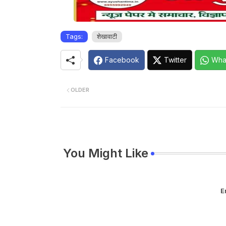
Tags:
शेखावाटी
Facebook
Twitter
Wha
OLDER
You Might Like
E