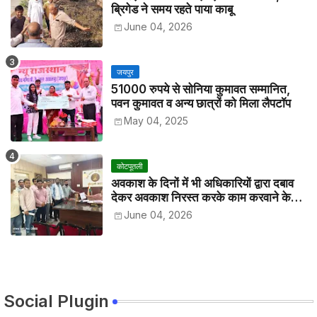
ब्रिगेड ने समय रहते पाया काबू
June 04, 2026
जयपुर
51000 रुपये से सोनिया कुमावत सम्मानित,
पवन कुमावत व अन्य छात्रों को मिला लैपटॉप
May 04, 2025
कोटपूतली
अवकाश के दिनों में भी अधिकारियों द्वारा दबाव
देकर अवकाश निरस्त करके काम करवाने के
विरोध में कर्मचारियों ने जिला कलेक्टर को सीएस
June 04, 2026
के नाम दिया ज्ञापन
Social Plugin