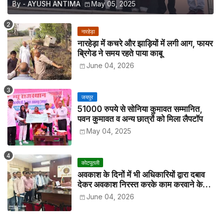
By -
AYUSH ANTIMA
May 05, 2025
नारहेड़ा
नारहेड़ा में कचरे और झाड़ियों में लगी आग, फायर
ब्रिगेड ने समय रहते पाया काबू
June 04, 2026
जयपुर
51000 रुपये से सोनिया कुमावत सम्मानित,
पवन कुमावत व अन्य छात्रों को मिला लैपटॉप
May 04, 2025
कोटपूतली
अवकाश के दिनों में भी अधिकारियों द्वारा दबाव
देकर अवकाश निरस्त करके काम करवाने के
विरोध में कर्मचारियों ने जिला कलेक्टर को सीएस
June 04, 2026
के नाम दिया ज्ञापन