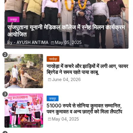
जयपुर
राजपुताना यूनानी मेडिकल कॉलेज में स्नेह मिलन कार्यक्रम
आयोजित
By -
AYUSH ANTIMA
May 05, 2025
नारहेड़ा
नारहेड़ा में कचरे और झाड़ियों में लगी आग, फायर
ब्रिगेड ने समय रहते पाया काबू
June 04, 2026
जयपुर
51000 रुपये से सोनिया कुमावत सम्मानित,
पवन कुमावत व अन्य छात्रों को मिला लैपटॉप
May 04, 2025