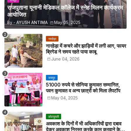
जयपुर
राजपुताना यूनानी मेडिकल कॉलेज में स्नेह मिलन कार्यक्रम
आयोजित
By -
AYUSH ANTIMA
May 05, 2025
नारहेड़ा
नारहेड़ा में कचरे और झाड़ियों में लगी आग, फायर
ब्रिगेड ने समय रहते पाया काबू
June 04, 2026
जयपुर
51000 रुपये से सोनिया कुमावत सम्मानित,
पवन कुमावत व अन्य छात्रों को मिला लैपटॉप
May 04, 2025
कोटपूतली
अवकाश के दिनों में भी अधिकारियों द्वारा दबाव
देकर अवकाश निरस्त करके काम करवाने के