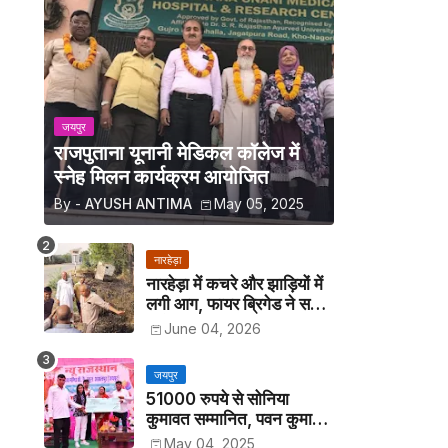
जयपुर
राजपुताना यूनानी मेडिकल कॉलेज में
स्नेह मिलन कार्यक्रम आयोजित
By -
AYUSH ANTIMA
May 05, 2025
नारहेड़ा
नारहेड़ा में कचरे और झाड़ियों में
लगी आग, फायर ब्रिगेड ने समय
रहते पाया काबू
June 04, 2026
जयपुर
51000 रुपये से सोनिया
कुमावत सम्मानित, पवन कुमावत
व अन्य छात्रों को मिला लैपटॉप
May 04, 2025