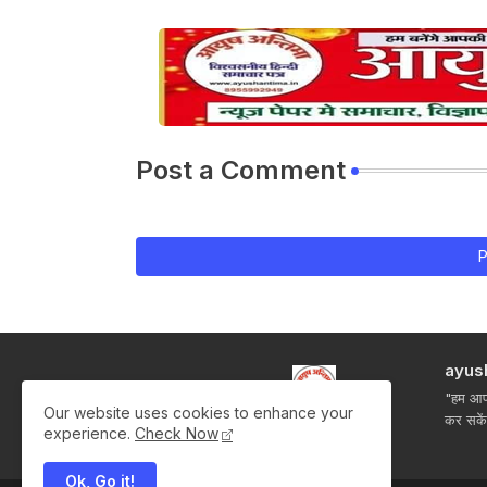
Post a Comment
P
ayus
"हम आपक
Our website uses cookies to enhance your
कर सके
experience.
Check Now
Ok, Go it!