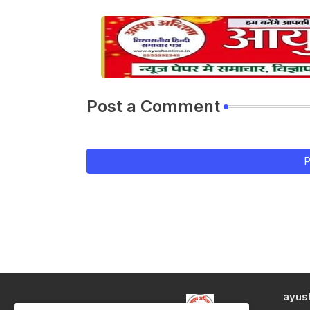
Post a Comment
P
ayus