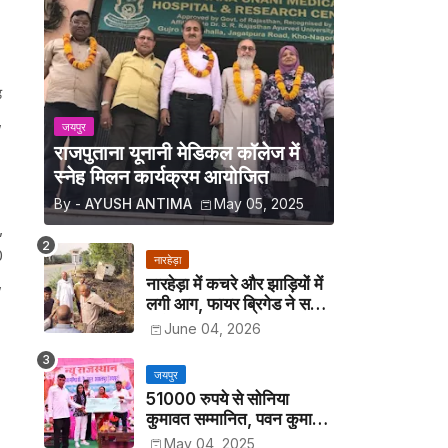
ड
,
जयपुर
राजपुताना यूनानी मेडिकल कॉलेज में
स्नेह मिलन कार्यक्रम आयोजित
By -
AYUSH ANTIMA
May 05, 2025
,
0
नारहेड़ा
,
नारहेड़ा में कचरे और झाड़ियों में
लगी आग, फायर ब्रिगेड ने समय
रहते पाया काबू
June 04, 2026
जयपुर
51000 रुपये से सोनिया
कुमावत सम्मानित, पवन कुमावत
व अन्य छात्रों को मिला लैपटॉप
May 04, 2025