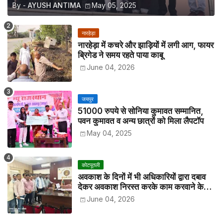
By -
AYUSH ANTIMA
May 05, 2025
नारहेड़ा
नारहेड़ा में कचरे और झाड़ियों में लगी आग, फायर
ब्रिगेड ने समय रहते पाया काबू
June 04, 2026
जयपुर
51000 रुपये से सोनिया कुमावत सम्मानित,
पवन कुमावत व अन्य छात्रों को मिला लैपटॉप
May 04, 2025
कोटपूतली
अवकाश के दिनों में भी अधिकारियों द्वारा दबाव
देकर अवकाश निरस्त करके काम करवाने के
विरोध में कर्मचारियों ने जिला कलेक्टर को सीएस
June 04, 2026
के नाम दिया ज्ञापन