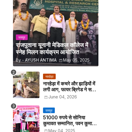
जयपुर
राजपुताना यूनानी मेडिकल कॉलेज में
स्नेह मिलन कार्यक्रम आयोजित
By -
AYUSH ANTIMA
May 05, 2025
नारहेड़ा
नारहेड़ा में कचरे और झाड़ियों में
लगी आग, फायर ब्रिगेड ने समय
रहते पाया काबू
June 04, 2026
जयपुर
51000 रुपये से सोनिया
कुमावत सम्मानित, पवन कुमावत
व अन्य छात्रों को मिला लैपटॉप
May 04, 2025