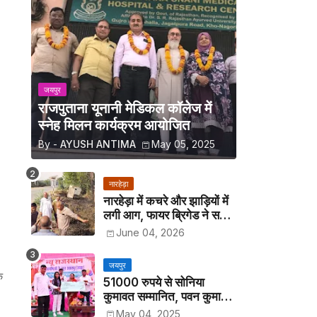
जयपुर
राजपुताना यूनानी मेडिकल कॉलेज में
स्नेह मिलन कार्यक्रम आयोजित
By -
AYUSH ANTIMA
May 05, 2025
नारहेड़ा
।
नारहेड़ा में कचरे और झाड़ियों में
लगी आग, फायर ब्रिगेड ने समय
रहते पाया काबू
June 04, 2026
जयपुर
े
51000 रुपये से सोनिया
कुमावत सम्मानित, पवन कुमावत
व अन्य छात्रों को मिला लैपटॉप
May 04, 2025