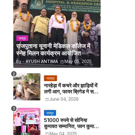
जयपुर
राजपुताना यूनानी मेडिकल कॉलेज में
स्नेह मिलन कार्यक्रम आयोजित
By -
AYUSH ANTIMA
May 05, 2025
नारहेड़ा
नारहेड़ा में कचरे और झाड़ियों में
लगी आग, फायर ब्रिगेड ने समय
रहते पाया काबू
June 04, 2026
जयपुर
51000 रुपये से सोनिया
कुमावत सम्मानित, पवन कुमावत
व अन्य छात्रों को मिला लैपटॉप
May 04, 2025