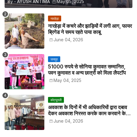
By -
AYUSH ANTIMA
May 05, 2025
नारहेड़ा
नारहेड़ा में कचरे और झाड़ियों में लगी आग, फायर
ब्रिगेड ने समय रहते पाया काबू
June 04, 2026
जयपुर
51000 रुपये से सोनिया कुमावत सम्मानित,
पवन कुमावत व अन्य छात्रों को मिला लैपटॉप
May 04, 2025
कोटपूतली
अवकाश के दिनों में भी अधिकारियों द्वारा दबाव
देकर अवकाश निरस्त करके काम करवाने के
विरोध में कर्मचारियों ने जिला कलेक्टर को सीएस
June 04, 2026
के नाम दिया ज्ञापन