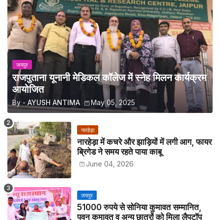
जयपुर
राजपुताना यूनानी मेडिकल कॉलेज में स्नेह मिलन कार्यक्रम
आयोजित
By -
AYUSH ANTIMA
May 05, 2025
नारहेड़ा
नारहेड़ा में कचरे और झाड़ियों में लगी आग, फायर
ब्रिगेड ने समय रहते पाया काबू
June 04, 2026
जयपुर
51000 रुपये से सोनिया कुमावत सम्मानित,
पवन कुमावत व अन्य छात्रों को मिला लैपटॉप