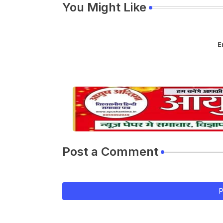
You Might Like
E
Post a Comment
P