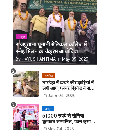
जयपुर
राजपुताना यूनानी मेडिकल कॉलेज में
स्नेह मिलन कार्यक्रम आयोजित
By -
AYUSH ANTIMA
May 05, 2025
नारहेड़ा
नारहेड़ा में कचरे और झाड़ियों में
लगी आग, फायर ब्रिगेड ने समय
रहते पाया काबू
June 04, 2026
जयपुर
51000 रुपये से सोनिया
कुमावत सम्मानित, पवन कुमावत
व अन्य छात्रों को मिला लैपटॉप
May 04, 2025