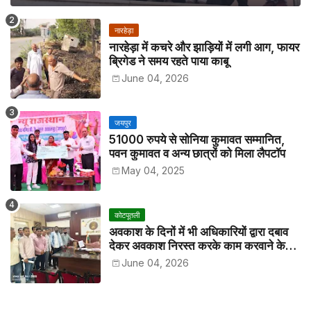
नारहेड़ा
नारहेड़ा में कचरे और झाड़ियों में लगी आग, फायर
ब्रिगेड ने समय रहते पाया काबू
June 04, 2026
जयपुर
51000 रुपये से सोनिया कुमावत सम्मानित,
पवन कुमावत व अन्य छात्रों को मिला लैपटॉप
May 04, 2025
कोटपूतली
अवकाश के दिनों में भी अधिकारियों द्वारा दबाव
देकर अवकाश निरस्त करके काम करवाने के
विरोध में कर्मचारियों ने जिला कलेक्टर को सीएस
June 04, 2026
के नाम दिया ज्ञापन