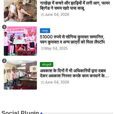
नारहेड़ा में कचरे और झाड़ियों में लगी आग, फायर
ब्रिगेड ने समय रहते पाया काबू
June 04, 2026
जयपुर
51000 रुपये से सोनिया कुमावत सम्मानित,
पवन कुमावत व अन्य छात्रों को मिला लैपटॉप
May 04, 2025
कोटपूतली
अवकाश के दिनों में भी अधिकारियों द्वारा दबाव
देकर अवकाश निरस्त करके काम करवाने के
विरोध में कर्मचारियों ने जिला कलेक्टर को सीएस
June 04, 2026
के नाम दिया ज्ञापन
Social Plugin