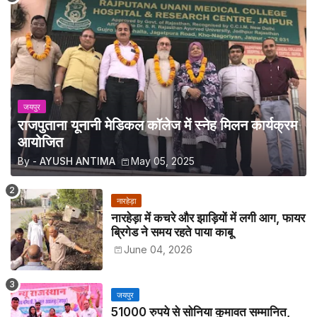
जयपुर
राजपुताना यूनानी मेडिकल कॉलेज में स्नेह मिलन कार्यक्रम
आयोजित
By -
AYUSH ANTIMA
May 05, 2025
नारहेड़ा
नारहेड़ा में कचरे और झाड़ियों में लगी आग, फायर
ब्रिगेड ने समय रहते पाया काबू
June 04, 2026
जयपुर
51000 रुपये से सोनिया कुमावत सम्मानित,