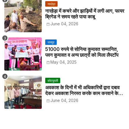
नारहेड़ा
नारहेड़ा में कचरे और झाड़ियों में लगी आग, फायर
ब्रिगेड ने समय रहते पाया काबू
June 04, 2026
जयपुर
51000 रुपये से सोनिया कुमावत सम्मानित,
पवन कुमावत व अन्य छात्रों को मिला लैपटॉप
May 04, 2025
कोटपूतली
अवकाश के दिनों में भी अधिकारियों द्वारा दबाव
देकर अवकाश निरस्त करके काम करवाने के
विरोध में कर्मचारियों ने जिला कलेक्टर को सीएस
June 04, 2026
के नाम दिया ज्ञापन